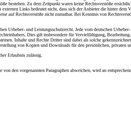
öße bestehen. Zu dem Zeitpunkt waren keine Rechtsverstöße ersichtlich.
n externen Links bedeutet nicht, dass sich der Anbieter die hinter dem 
weise auf Rechtsverstöße nicht zumutbar. Bei Kenntnis von Rechtsverst
tschen Urheber- und Leistungsschutzrecht. Jede vom deutschen Urheber-
echteinhabers. Dies gilt insbesondere für Vervielfältigung, Bearbeitu
men. Inhalte und Rechte Dritter sind dabei als solche gekennzeichnet.
e Herstellung von Kopien und Downloads für den persönlichen, privaten u
cher Erlaubnis zulässig.
 von den vorgenannten Paragraphen abweichen, wird an entsprechender